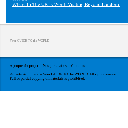
Where In The UK Is Worth Visiting Beyond London?
Your GUIDE TO the WORLD
A propos du projet
Nos partenaires
Contacts
© IGotoWorld.com – Your GUIDE TO the WORLD. All rights reserved.
Full or partial copying of materials is prohibited.