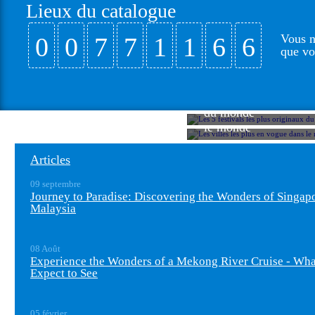
Lieux du catalogue
Vous n
0
0
7
7
1
1
6
6
que vo
Les 5 festivals les pl
du monde
Les villes les plus e
le monde
Articles
09 septembre
Journey to Paradise: Discovering the Wonders of Singap
Malaysia
08 Août
Experience the Wonders of a Mekong River Cruise - Wh
Expect to See
05 février